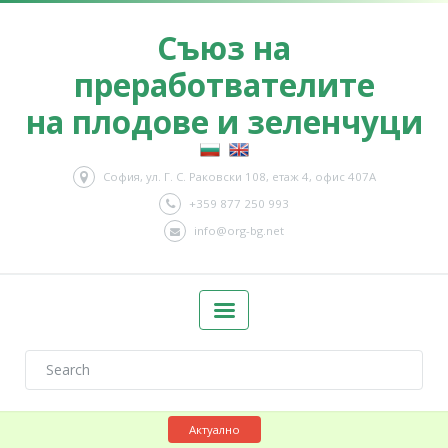
Съюз на
преработвателите
на плодове и зеленчуци
София, ул. Г. С. Раковски 108, етаж 4, офис 407А
+359 877 250 993
info@org-bg.net
Актуално