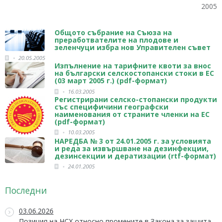
2005
Общото събрание на Съюза на
преработвателите на плодове и
зеленчуци избра нов Управителен съвет
20.05.2005
Изпълнение на тарифните квоти за внос
на български селскостопански стоки в ЕС
(03 март 2005 г.) (pdf-формат)
16.03.2005
Регистрирани селско-стопански продукти
със специфичини географски
наименования от страните членки на ЕС
(pdf-формат)
10.03.2005
НАРЕДБА № 3 от 24.01.2005 г. за условията
и реда за извършване на дезинфекции,
дезинсекции и дератизации (rtf-формат)
24.01.2005
Последни
03.06.2026
Позиция на НСХ относно промените в Закона за защита