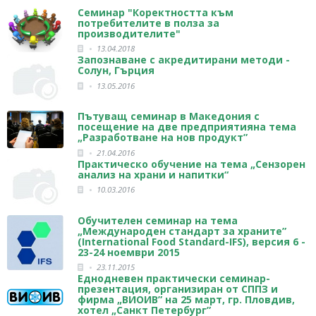
Семинар "Коректността към
потребителите в полза за
производителите"
13.04.2018
Запознаване с акредитирани методи -
Солун, Гърция
13.05.2016
Пътуващ семинар в Македония с
посещение на две предприятияна тема
„Разработване на нов продукт”
21.04.2016
Практическо обучение на тема „Сензорен
анализ на храни и напитки“
10.03.2016
Oбучителен семинар на тема
„Международен стандарт за храните”
(International Food Standard-IFS), версия 6 -
23-24 ноември 2015
23.11.2015
Еднодневен практически семинар-
презентация, организиран от СППЗ и
фирма „ВИОИВ” на 25 март, гр. Пловдив,
хотел „Санкт Петербург”