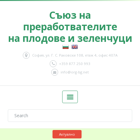
Съюз на
преработвателите
на плодове и зеленчуци
София, ул. Г. С. Раковски 108, етаж 4, офис 407А
+359 877 250 993
info@org-bg.net
Актуално