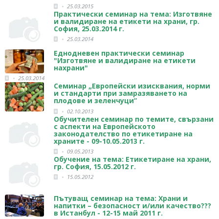
25.03.2015
Практически семинар на тема: Изготвяне
и валидиране на етикети на храни, гр.
София, 25.03.2014 г.
25.03.2014
Еднодневен практически семинар
"Изготвяне и валидиране на етикети
нахрани"
25.03.2014
Семинар „Европейски изисквания, норми
и стандарти при замразяването на
плодове и зеленчуци”
02.10.2013
Обучителен семинар по темите, свързани
с аспекти на Европейското
законодателство по етикетиране на
храните - 09-10.05.2013 г.
09.05.2013
Обучение на тема: Етикетиране на храни,
гр. София, 15.05.2012 г.
15.05.2012
Пътуващ семинар на тема: Храни и
напитки – безопасност и/или качество???
в Истанбул - 12-15 май 2011 г.