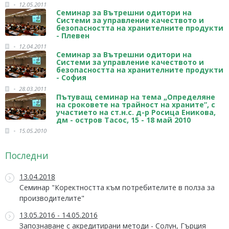
12.05.2011
Семинар за Вътрешни одитори на
Системи за управление качеството и
безопасността на хранителните продукти
- Плевен
12.04.2011
Семинар за Вътрешни одитори на
Системи за управление качеството и
безопасността на хранителните продукти
- София
28.03.2011
Пътуващ семинар на тема „Определяне
на сроковете на трайност на храните”, с
участието на ст.н.с. д-р Росица Еникова,
дм - остров Тасос, 15 - 18 май 2010
15.05.2010
Последни
13.04.2018
Семинар "Коректността към потребителите в полза за
производителите"
13.05.2016 - 14.05.2016
Запознаване с акредитирани методи - Солун, Гърция