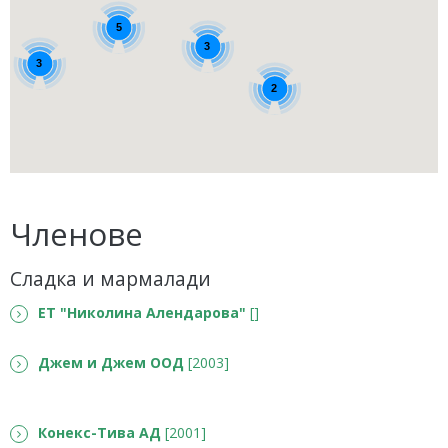
5
3
3
2
Членове
Сладка и мармалади
ET "Николина Алендарова"
[]
Джем и Джем ООД
[2003]
Конекс-Тива АД
[2001]