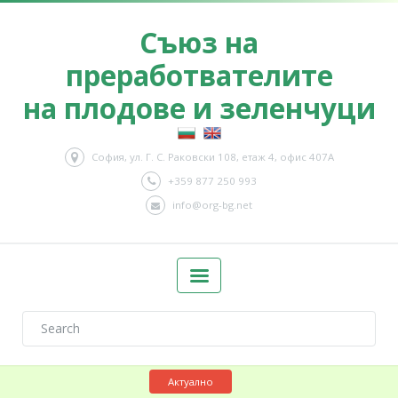
Съюз на
преработвателите
на плодове и зеленчуци
София, ул. Г. С. Раковски 108, етаж 4, офис 407А
+359 877 250 993
info@org-bg.net
Актуално