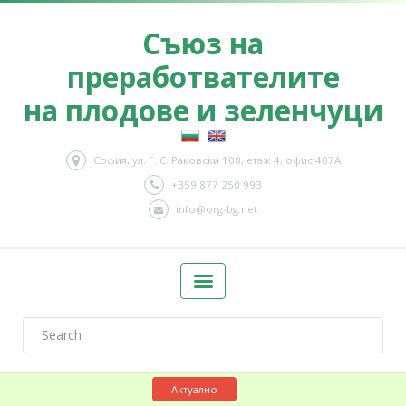
Съюз на
преработвателите
на плодове и зеленчуци
София, ул. Г. С. Раковски 108, етаж 4, офис 407А
+359 877 250 993
info@org-bg.net
Актуално