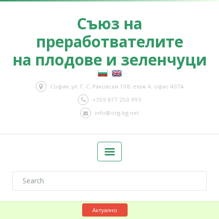
Съюз на
преработвателите
на плодове и зеленчуци
София, ул. Г. С. Раковски 108, етаж 4, офис 407А
+359 877 250 993
info@org-bg.net
Актуално