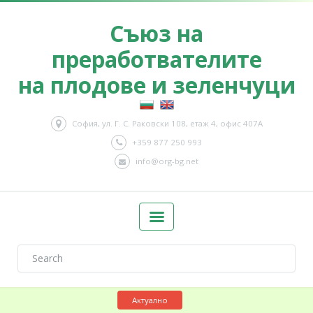
Съюз на
преработвателите
на плодове и зеленчуци
София, ул. Г. С. Раковски 108, етаж 4, офис 407А
+359 877 250 993
info@org-bg.net
Актуално