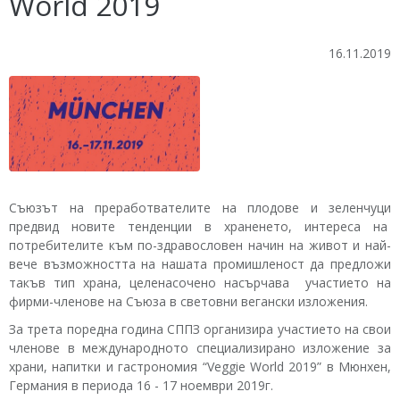
World 2019
16.11.2019
Съюзът на преработвателите на плодове и зеленчуци
предвид новите тенденции в храненето, интереса на
потребителите към по-здравословен начин на живот и най-
вече възможността на нашата промишленост да предложи
такъв тип храна, целенасочено насърчава участието на
фирми-членове на Съюза в световни вегански изложения.
За трета поредна година СППЗ организира участието на свои
членове в международното специализирано изложение за
храни, напитки и гастрономия “Veggie World 2019” в Мюнхен,
Германия в периода 16 - 17 ноември 2019г.