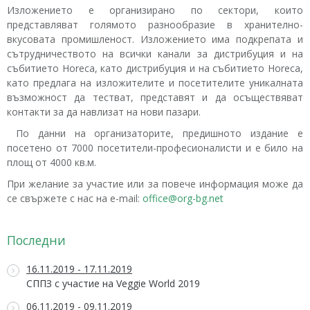
Изложението е организирано по сектори, които
представляват голямото разнообразие в хранително-
вкусовата промишленост. Изложението има подкрепата и
сътрудничеството на всички канали за дистрибуция и на
събитието Horeca, като дистрибуция и на събитието Horeca,
като предлага на изложителите и посетителите уникалната
възможност да тестват, представят и да осъществяват
контакти за да навлизат на нови пазари.
По данни на организаторите, предишното издание е
посетено от 7000 посетители-професионалисти и е било на
площ от 4000 кв.м.
При желание за участие или за повече информация може да
се свържете с нас на e-mail:
office@org-bg.net
Последни
16.11.2019 - 17.11.2019
СППЗ с участие на Veggie World 2019
06.11.2019 - 09.11.2019