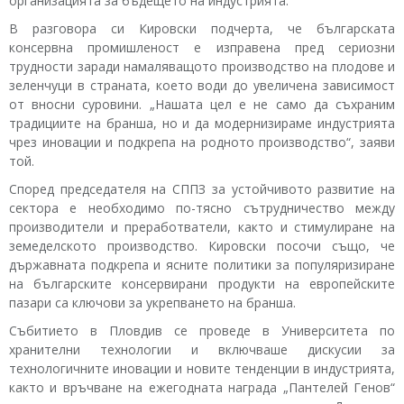
организацията за бъдещето на индустрията.
В разговора си Кировски подчерта, че българската
консервна промишленост е изправена пред сериозни
трудности заради намаляващото производство на плодове и
зеленчуци в страната, което води до увеличена зависимост
от вносни суровини. „Нашата цел е не само да съхраним
традициите на бранша, но и да модернизираме индустрията
чрез иновации и подкрепа на родното производство“, заяви
той.
Според председателя на СППЗ за устойчивото развитие на
сектора е необходимо по-тясно сътрудничество между
производители и преработватели, както и стимулиране на
земеделското производство. Кировски посочи също, че
държавната подкрепа и ясните политики за популяризиране
на българските консервирани продукти на европейските
пазари са ключови за укрепването на бранша.
Събитието в Пловдив се проведе в Университета по
хранителни технологии и включваше дискусии за
технологичните иновации и новите тенденции в индустрията,
както и връчване на ежегодната награда „Пантелей Генов“