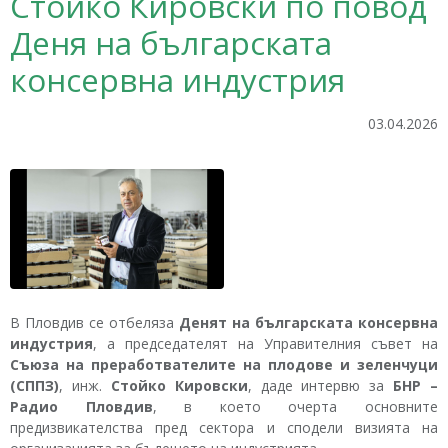
Стойко Кировски по повод
Деня на българската
консервна индустрия
03.04.2026
В Пловдив се отбеляза
Денят на българската консервна
индустрия
, а председателят на Управителния съвет на
Съюза на преработвателите на плодове и зеленчуци
(СППЗ)
, инж.
Стойко Кировски
, даде интервю за
БНР –
Радио Пловдив
, в което очерта основните
предизвикателства пред сектора и сподели визията на