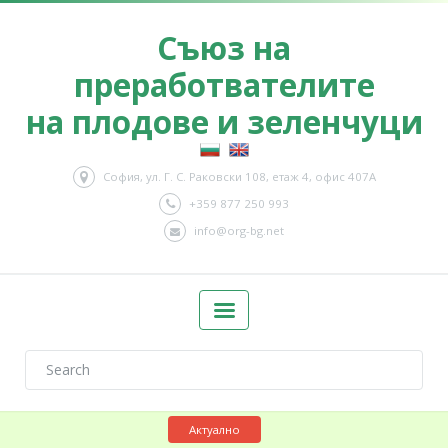
Съюз на
преработвателите
на плодове и зеленчуци
София, ул. Г. С. Раковски 108, етаж 4, офис 407А
+359 877 250 993
info@org-bg.net
Актуално