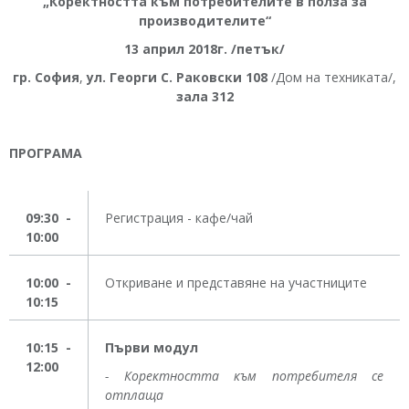
„Коректността към потребителите в полза за
производителите“
1
3 април 2018г. /петък/
гр. София
,
ул. Георги С. Раковски 108
/Дом на техниката/,
зала 312
ПРОГРАМА
09:3
0
-
Регистрация - кафе/чай
10:00
10:00 -
Откриване и представяне на участниците
10:15
10:15 -
Първи модул
12:00
- Коректността към потребителя се
отплаща