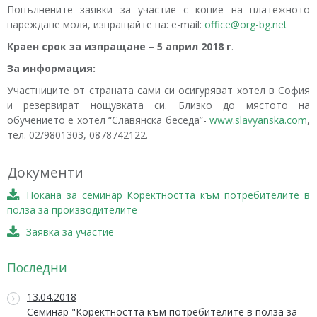
Попълнените заявки за участие с копие на платежното
нареждане моля, изпращайте на: e-mail:
office@org-bg.net
Краен срок за изпращане – 5 април 2018 г
.
За информация:
Участниците от страната сами си осигуряват хотел в София
и резервират нощувката си. Близко до мястото на
обучението е хотел “Славянска беседа”-
www.slavyanska.com
,
тел. 02/9801303, 0878742122.
Документи
Покана за семинар Коректността към потребителите в
полза за производителите
Заявка за участие
Последни
13.04.2018
Семинар "Коректността към потребителите в полза за