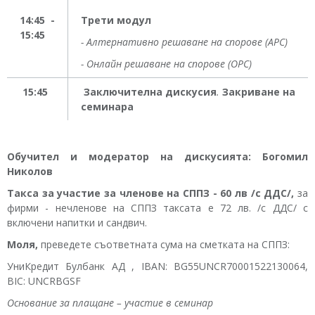
14:45 -
Трети модул
15:45
-
Алтернативно решаване на спорове (АРС)
- О
нлайн решаване на спорове (ОРС)
15:45
Заключителна дискусия
.
Закриване на
семинара
Обучител и модератор на дискусията
: Богомил
Николов
Такса за участие за членове на СППЗ
-
60 лв /с ДДС/,
за
фирми - нечленове на СППЗ таксата е 72 лв. /с ДДС/ с
включени напитки и сандвич.
Моля,
преведете съответната сума на сметката на СППЗ:
УниКредит Булбанк АД , IBAN: BG55UNCR70001522130064,
BIC: UNCRBGSF
Основание за плащане – участие в семинар