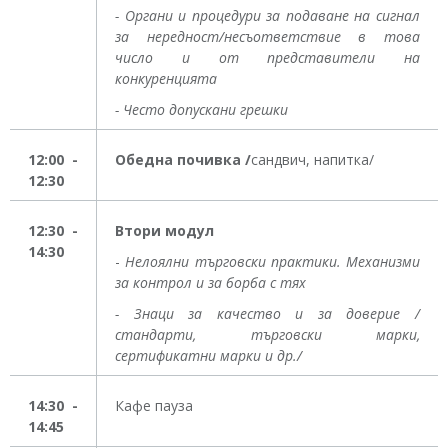
- Органи и процедури за подаване на сигнал
за нередност/несъответствие в това
число и от представители на
конкуренцията
- Често допускани грешки
12:00 -
Обедна почивка /
сандвич, напитка/
12:30
12:30 -
Втори модул
14:30
-
Нелоялни търговски практики
. Механизми
за контрол и за борба с тях
- Знаци за качество и за доверие /
стандарти, търговски марки,
сертификатни марки и др./
14:30 -
Кафе пауза
14:45