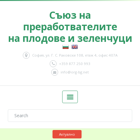
Съюз на
преработвателите
на плодове и зеленчуци
София, ул. Г. С. Раковски 108, етаж 4, офис 407А
+359 877 250 993
info@org-bg.net
Актуално