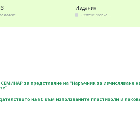
З
Издания
повече ...
Вижте повече ...
ра СЕМИНАР за представяне на “Наръчник за изчисляване н
те”
ателството на ЕС към използваните пластизоли и лаков