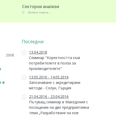
Секторни анализи
Стандарт
Вижте повече ...
Вижте пов
Последни
13.04.2018
2008
Семинар "Коректността към
потребителите в полза за
производителите"
а
13.05.2016 - 14.05.2016
е в
Запознаване с акредитирани
методи - Солун, Гърция
21.04.2016 - 23.04.2016
Пътуващ семинар в Македония с
посещение на две предприятияна
тема „Разработване на нов