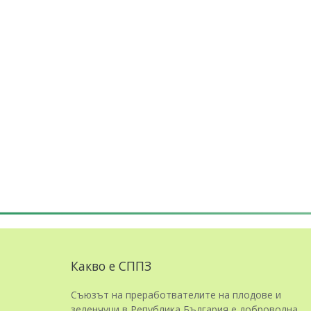
Какво е СППЗ
Съюзът на преработвателите на плодове и
зеленчуци в Република България е доброволна,