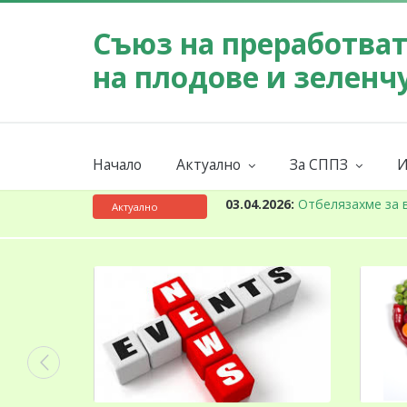
Съюз на преработва
на плодове и зеленч
Начало
Актуално
За СППЗ
И
Събития
Мисия
Новини
За СППЗ
К
03.04.2026:
Отбелязахме за 
Актуално