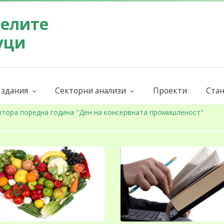
телите
уци
здания
Секторни анализи
Проекти
Стан
Бюлетин на СППЗ
Поръчай секторен анализ
Евр
ниги и наръчници
Годишни
Бран
втора поредна година "Ден на консервната промишленост"