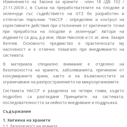
Изменението на Закона за храните - член 18 /ДВ 102 /
21.11.2003г./, в Съюза на преработвателите на плодове и
зеленчуци със съдействието на GTZ бе разработен и
отпечатан Наръчник "HАCCP - определяне и контрол на
корективните действия при отклонение от критичните точки
при преработка на плодове и зеленчуци". Автори на
изданието са доц. д-р инж. Иван Николов и гл. ас. инж. Захари
Велчев. Основното предимство е практическата му
насоченост и е отлично помагало при внедряването на
системата.
В материала специално внимание е отделено на
безопасността на храните, заболяванията, причинени от
консумираните храни, както и на възможностите за
ограничаване на разпространението на микроорганизмите.
Системата HACCP е разделена на четири глави, където
подробно са разгледани Принципите на системата,
последователността за нейното внедряване и поддръжка.
Съдържание
1. Хигиена на храните
1.1. Безопасност на храните.