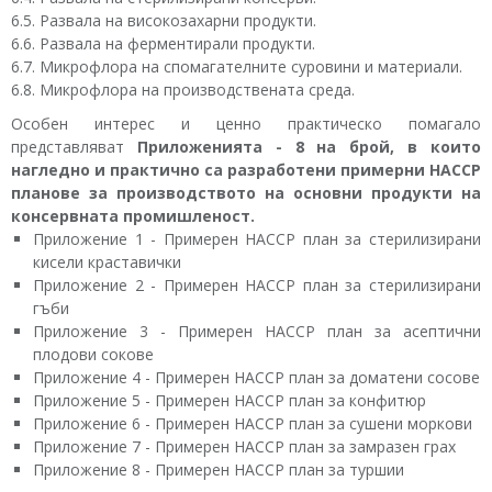
6.5. Развала на високозахарни продукти.
6.6. Развала на ферментирали продукти.
6.7. Микрофлора на спомагателните суровини и материали.
6.8. Микрофлора на производствената среда.
Особен интерес и ценно практическо помагало
представляват
Приложенията - 8 на брой, в които
нагледно и практично са разработени примерни HACCP
планове за производството на основни продукти на
консервната промишленост.
Приложение 1 - Примерен HАCCP план за стерилизирани
кисели краставички
Приложение 2 - Примерен HАCCP план за стерилизирани
гъби
Приложение 3 - Примерен HАCCP план за асептични
плодови сокове
Приложение 4 - Примерен HАCCP план за доматени сосове
Приложение 5 - Примерен HАCCP план за конфитюр
Приложение 6 - Примерен HАCCP план за сушени моркови
Приложение 7 - Примерен HАCCP план за замразен грах
Приложение 8 - Примерен HАCCP план за туршии