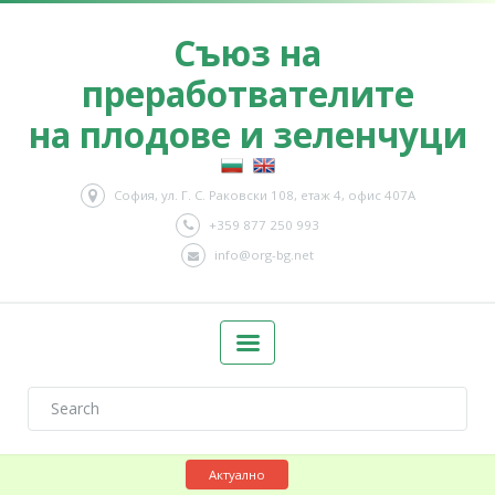
Съюз на
преработвателите
на плодове и зеленчуци
София, ул. Г. С. Раковски 108, етаж 4, офис 407А
+359 877 250 993
info@org-bg.net
Актуално