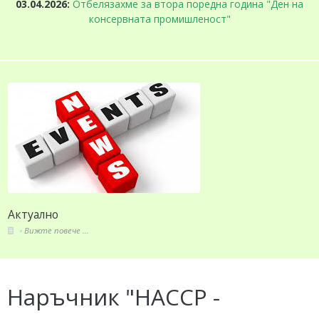
03.04.2026:
Отбелязахме за втора поредна година "Ден на
консервната промишленост"
За СППЗ
Вижте повече ...
Наръчник "HАCCP -