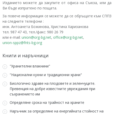
Изданието можете да закупите от офиса на Съюза, или да
Ви бъде изпратено по пощата.
За повече информация се можете да се обръщате към СППЗ
на следните телефони :
инж. Антоанета Божинова, Христина Харизанова
тел. 987 47 43, тел./факс: 980 26 79
или е-mail:
union@org-bg.net
,
office@org-bg.net
,
union-sppz@fnts-bg.org
Книги и наръчници
"Хранителни влакнини"
"Национални кухни и традиционни храни"
Биологично здраве на плодовете и зеленчуците.
Превенция на добре известните увреждания при
съхранението им
Определяне срока на трайност на храните
Наръчник за определяне на енергийната стойност на