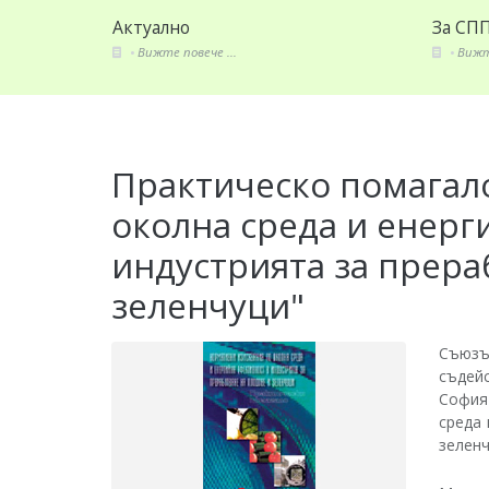
Актуално
За СП
Вижте повече ...
Вижте
Практическо помагал
околна среда и енерг
индустрията за прера
зеленчуци"
Съюзъ
съдей
София
среда 
зеленч