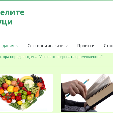
телите
уци
здания
Секторни анализи
Проекти
Стан
Бюлетин на СППЗ
Поръчай секторен анализ
Евр
ниги и наръчници
Годишни
Бран
втора поредна година "Ден на консервната промишленост"