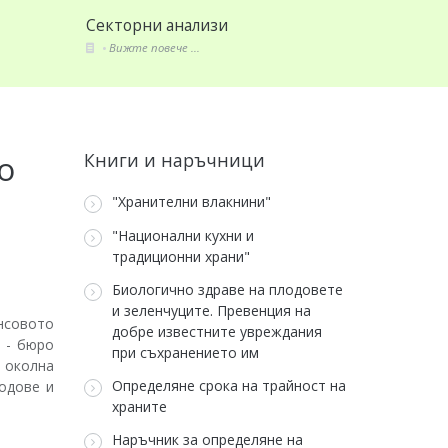
Секторни анализи
Стандар
Вижте повече ...
Вижте по
о
Книги и наръчници
"Хранителни влакнини"
"Национални кухни и
традиционни храни"
Биологично здраве на плодовете
и зеленчуците. Превенция на
нсовото
добре известните увреждания
 - бюро
при съхранението им
 околна
Определяне срока на трайност на
лодове и
храните
Наръчник за определяне на