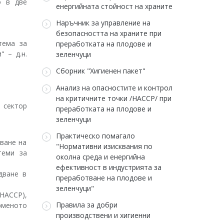
о в две
енергийната стойност на храните
Наръчник за управление на
безопасността на храните при
тема за
преработката на плодове и
 – д.н.
зеленчуци
Сборник "Хигиенен пакет"
Анализ на опасностите и контрол
на критичните точки /НАССР/ при
 сектор
преработката на плодове и
зеленчуци
Практическо помагало
ване на
"Нормативни изисквания по
теми за
околна среда и енергийна
ефективност в индустрията за
дване в
преработване на плодове и
зеленчуци"
НАССР),
Правила за добри
рменото
производствени и хигиенни