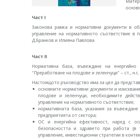
Матер
основн
Част І
Законова рамка и нормативни документи в об
управление на нормативното съответствие в пр
Д.Бранков и Илияна Павлова
Част ІІ
Нормативна база, въвеждане на енергийно 
"Преработване на плодове и зеленчуци" – ст., н.с. І
Настоящото ръководство има за цел да представ
основните нормативни документи и изисквани
плодове и зеленчуци, необходимите дейст
управление на нормативното съответствие;
нормативната база, указания за въвеждане
предприятията от сектора;
ОС и енергийна ефективност, наред с оси
безопасността и здравето при работа (в 
управление, инвестиционни стратегии в конте