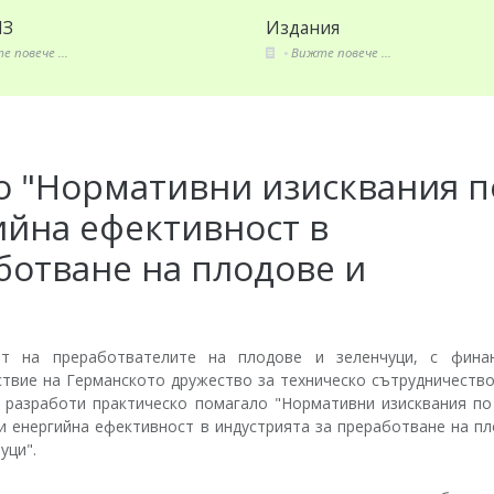
ПЗ
Издания
 повече ...
Вижте повече ...
о "Нормативни изисквания п
ийна ефективност в
ботване на плодове и
т на преработвателите на плодове и зеленчуци, с фина
ствие на Германското дружество за техническо сътрудничество
 разработи практическо помагало "Нормативни изисквания по
и енергийна ефективност в индустрията за преработване на п
уци".