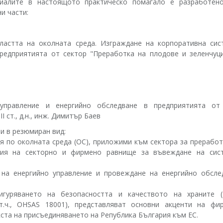
иалите в настоящото практическо помагало е разработен
и части:
ластта на околната среда. Изграждане на корпоративна сис
едприятията от сектор "Преработка на плодове и зеленчуци"
управление и енергийно обследване в предприятията от
І ст., д.н., инж. Димитър Баев
и в резюмиран вид:
я по околната среда (ОС), приложими към сектора за преработ
вия на секторно и фирмено равнище за въвеждане на сис
 на енергийно управление и провеждане на енергийно обсле
гуряването на безопасността и качеството на храните (
т.ч., OHSAS 18001), представляват основни акценти на фи
кста на присъединяването на Република България към ЕС.