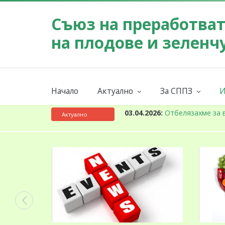
Съюз на преработва
на плодове и зеленч
Начало
Актуално
За СППЗ
И
Събития
Мисия
Новини
За СППЗ
К
03.04.2026:
Отбелязахме за 
Актуално