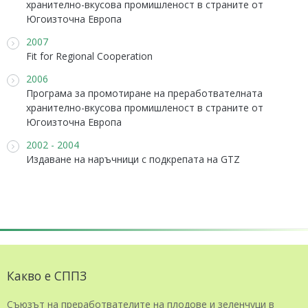
хранително-вкусова промишленост в страните от
Югоизточна Европа
2007
Fit for Regional Cooperation
2006
Програма за промотиране на преработвателната
хранително-вкусова промишленост в страните от
Югоизточна Европа
2002 - 2004
Издаване на наръчници с подкрепата на GTZ
Какво е СППЗ
Съюзът на преработвателите на плодове и зеленчуци в