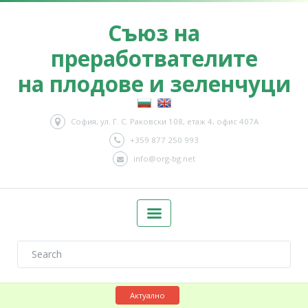
Съюз на
преработвателите
на плодове и зеленчуци
София, ул. Г. С. Раковски 108, етаж 4, офис 407А
+359 877 250 993
info@org-bg.net
Актуално