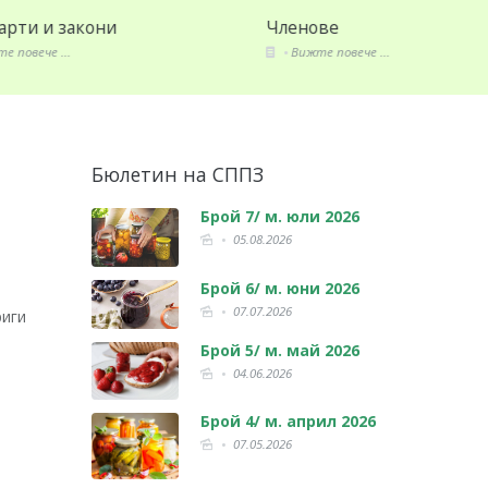
Секторни анализи
Стандар
Вижте повече ...
Вижте по
Бюлетин на СППЗ
Брой 7/ м. юли 2026
05.08.2026
Брой 6/ м. юни 2026
07.07.2026
риги
Брой 5/ м. май 2026
04.06.2026
Брой 4/ м. април 2026
07.05.2026