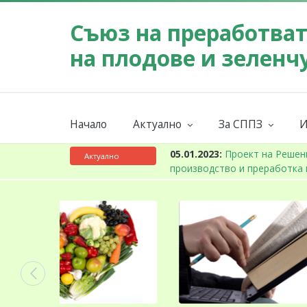
Съюз на преработва
на плодове и зеленч
Начало
Актуално
За СППЗ
И
Събития
Мисия
Новини
За СППЗ
К
я съвет за одобряване на проект на Закон за представителнит
Актуално
ки продукти