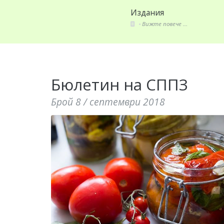
Актуално
За СП
Вижте повече ...
Вижте
Бюлетин на СППЗ
Брой 8 / септември 2018