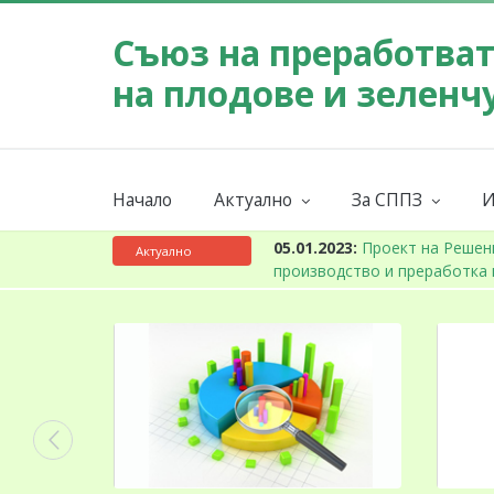
Съюз на преработва
на плодове и зеленч
Начало
Актуално
За СППЗ
И
Събития
Мисия
Новини
За СППЗ
К
ите на суровина за сектора
05.01.2023:
Проект на Решен
Актуално
производство и преработка 