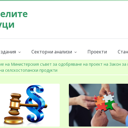
телите
уци
здания
Секторни анализи
Проекти
Стан
Бюлетин на СППЗ
Поръчай секторен анализ
Евр
ниги и наръчници
Годишни
Бран
ие на Министерския съвет за одобряване на проект на Закон за
на селскостопански продукти