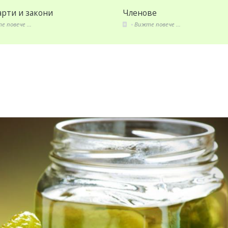
рти и закони
Членове
 повече ...
Вижте повече ...