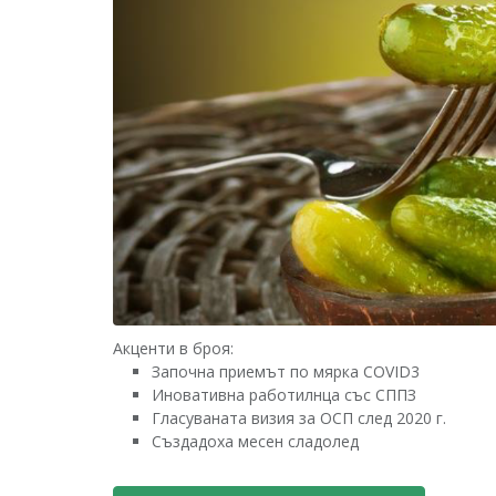
Акценти в броя:
Започна приемът по мярка COVID3
Иновативна работилнца със СППЗ
Гласуваната визия за ОСП след 2020 г.
Създадоха месен сладолед