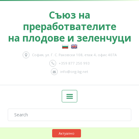
Съюз на
преработвателите
на плодове и зеленчуци
София, ул. Г. С. Раковски 108, етаж 4, офис 407А
+359 877 250 993
info@org-bg.net
Актуално