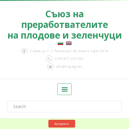
Съюз на
преработвателите
на плодове и зеленчуци
София, ул. Г. С. Раковски 108, етаж 4, офис 407А
+359 877 250 993
info@org-bg.net
Актуално