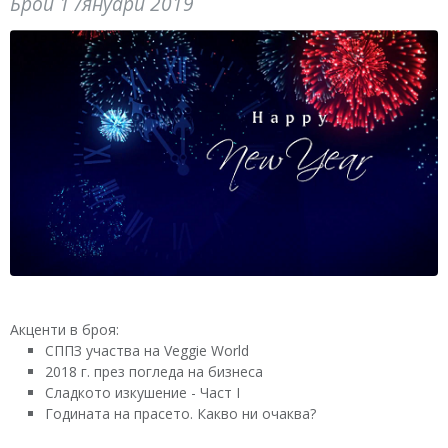
Брой 1 /януари 2019
Акценти в броя:
СППЗ участва на Veggie World
2018 г. през погледа на бизнеса
Сладкото изкушение - Част I
Годината на прасето. Какво ни очаква?