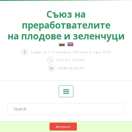
Съюз на
преработвателите
на плодове и зеленчуци
София, ул. Г. С. Раковски 108, етаж 4, офис 407А
+359 877 250 993
info@org-bg.net
Актуално