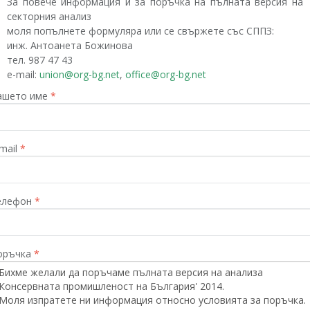
За повече информация и за поръчка на пълната версия на
секторния анализ
моля попълнете формуляра или се свържете със СППЗ:
инж. Антоанета Божинова
тел. 987 47 43
е-mail:
union@org-bg.net
,
office@org-bg.net
ашето име
*
mail
*
елефон
*
оръчка
*