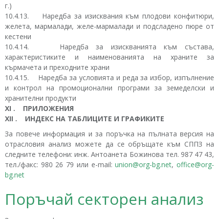
г.)
10.4.13. Наредба за изисквания към плодови конфитюри,
желета, мармалади, желе-мармалади и подсладено пюре от
кестени
10.4.14. Наредба за изискванията към състава,
характеристиките и наименованията на храните за
кърмачета и преходните храни
10.4.15. Наредба за условията и реда за избор, изпълнение
и контрол на промоционални програми за земеделски и
хранителни продукти
XI . ПРИЛОЖЕНИЯ
XII . ИНДЕКС НА ТАБЛИЦИТЕ И ГРАФИКИТЕ
За повече информация и за поръчка на пълната версия на
отрасловия анализ можете да се обръщате към СППЗ на
следните телефони: инж. Антоанета Божинова тел. 987 47 43,
тел./факс: 980 26 79 или е-mail:
union@org-bg.net
,
office@org-
bg.net
Поръчай секторен анализ