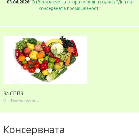
белязахме за втора поредна година "Ден на
18.11.2025:
консервната промишленост"
„Национ
За СППЗ
Вижте повече ...
Консервната