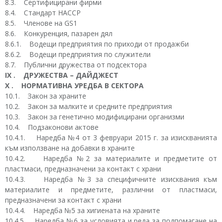
8.3. Сертифицирани фирми
8.4. Стандарт HACCP
8.5. Членове на GS1
8.6. Конкуренция, пазарен дял
8.6.1. Водещи предприятия по приходи от продажби
8.6.2. Водещи предприятия по служители
8.7. Публични дружества от подсектора
IX . ДРУЖЕСТВА – ДАЙДЖЕСТ
X . НОРМАТИВНА УРЕДБА В СЕКТОРА
10.1. Закон за храните
10.2. Закон за малките и средните предприятия
10.3. Закон за генетично модифицирани организми
10.4. Подзаконови актове
10.4.1. Наредба №4 от 3 февруари 2015 г. за изискванията
към използване на добавки в храните
10.4.2. Наредба №2 за материалите и предметите от
пластмаси, предназначени за контакт с храни
10.4.3. Наредба №3 за специфичните изисквания към
материалите и предметите, различни от пластмаси,
предназначени за контакт с храни
10.4.4. Наредба №5 за хигиената на храните
10.4.5. Наредба №6 за условията и реда за подпомагане на