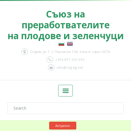
Съюз на
преработвателите
на плодове и зеленчуци
София, ул. Г. С. Раковски 108, етаж 4, офис 407А
+359 877 250 993
info@org-bg.net
Актуално