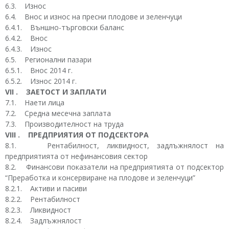
6.3. Износ
6.4. Внос и износ на пресни плодове и зеленчуци
6.4.1. Външно-търговски баланс
6.4.2. Внос
6.4.3. Износ
6.5. Регионални пазари
6.5.1. Внос 2014 г.
6.5.2. Износ 2014 г.
VII . ЗАЕТОСТ И ЗАПЛАТИ
7.1. Наети лица
7.2. Средна месечна заплата
7.3. Производителност на труда
VIII . ПРЕДПРИЯТИЯ ОТ ПОДСЕКТОРА
8.1. Рентабилност, ликвидност, задлъжнялост на
предприятията от нефинансовия сектор
8.2. Финансови показатели на предприятията от подсектор
“Преработка и консервиране на плодове и зеленчуци”
8.2.1. Активи и пасиви
8.2.2. Рентабилност
8.2.3. Ликвидност
8.2.4. Задлъжнялост