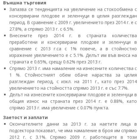
Външна търговия
Запазва се тенденцията на увеличение на стокообмена с
консервирани плодове и зеленчуци в целия разглеждан
период. В сравнение с 2009 г. увеличението през 2014 г. е с
27.8%, а спрямо 2013 г. с 6.5%.
Внесените през 2014 г. в страната количества
преработени и консервирани плодове и зеленчуци в
сравнение с 2013 г.са с 1% повече, а в стойностно
изражение увеличението е с 5.1%. Делът им във вноса на
страната е 0.65%, срещу 0.62% през 2013 г.
Спрямо 2013 г. има намаление на изнесените количества с
1 %. Стойностният обем обаче нараства за целия
разглеждан период, с изкл. на 2011 г., като през 2014
увеличението на стойността спрямо 2013 г. е със 7.7%.
Делът на изнесените консервирани плодове и зеленчуци в
общия износ на страната през 2014 г. е 0.88%, като
спрямо 2013 г. има увеличение с 0.07% пункта.
Заетост и заплати
Окончателните данни за 2013 г. за наетите лица в
подсектора показват, че има намаление в броя им спрямо
2012 г. с 3.1%. Спрямо 2009 г. работещите в този